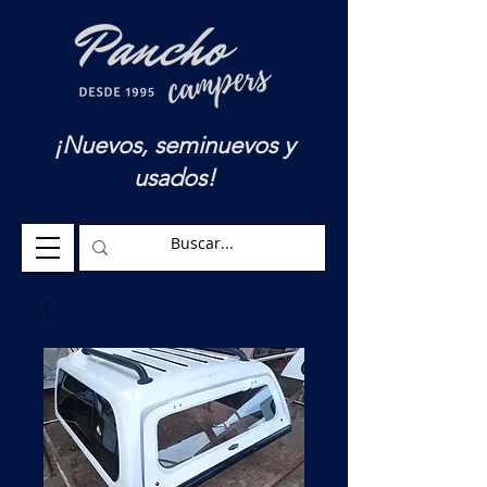
¡Nuevos, seminuevos y
usados!