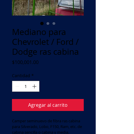
Mediano para
Chevrolet / Ford /
Dodge ras cabina
Precio
$100,001.00
Cantidad
*
Agregar al carrito
Camper seminuevo de fibra ras cabina 
para Silverado, Lobo, F150, Ram, etc. de 
cabina sencilla o cabina y media. 