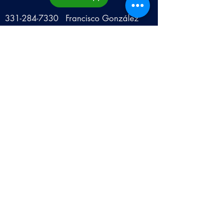
331-284-7330
Francisco González
Facebook
Campers Pancho
CORREO
camperspancho@hotmail.com