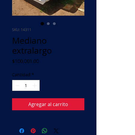
SKU: 14311
Mediano
extralargo
Precio
$100,001.00
Cantidad
*
Agregar al carrito