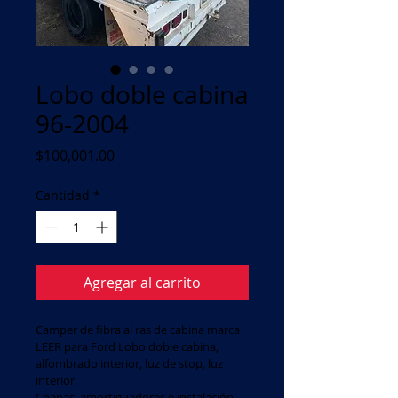
Lobo doble cabina
96-2004
Precio
$100,001.00
Cantidad
*
Agregar al carrito
Camper de fibra al ras de cabina marca 
LEER para Ford Lobo doble cabina, 
alfombrado interior, luz de stop, luz 
interior.
Chapas, amortiguadores e instalación 