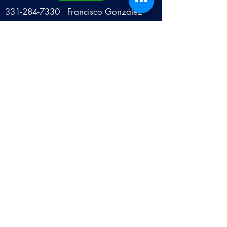
331-284-7330
Francisco González
Facebook
Campers Pancho
CORREO
camperspancho@hotmail.com