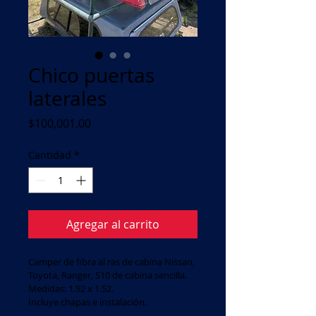
Chico puertas
laterales
Precio
$100,001.00
Cantidad
*
Agregar al carrito
Camper de fibra al ras de cabina Nissan, 
Toyota, Ranger, S10 de cabina sencilla.
Medidas: 1.92 x 1.52.
Incluye chapas e instalación.