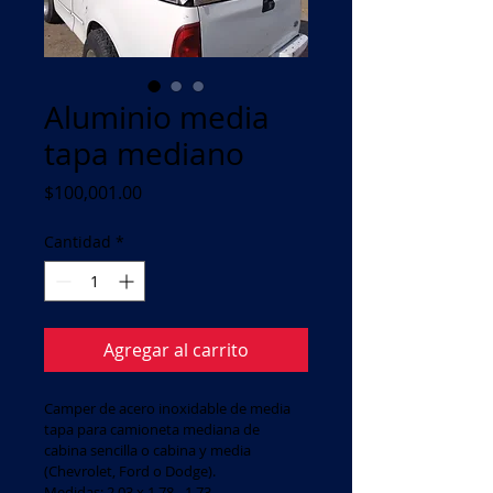
Aluminio media
tapa mediano
Precio
$100,001.00
Cantidad
*
Agregar al carrito
Camper de acero inoxidable de media 
tapa para camioneta mediana de 
cabina sencilla o cabina y media 
(Chevrolet, Ford o Dodge). 
Medidas: 2.03 x 1.78 - 1.73.