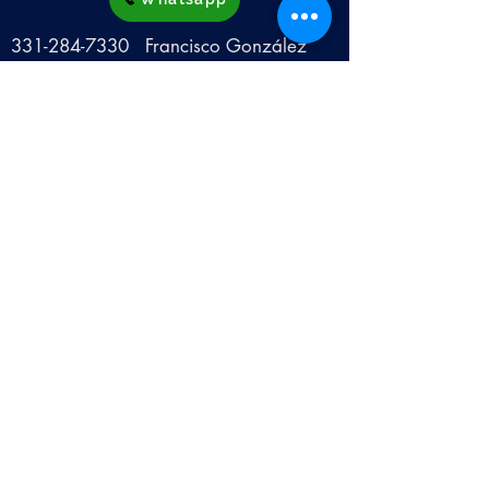
331-284-7330
Francisco González
Facebook
Campers Pancho
CORREO
camperspancho@hotmail.com