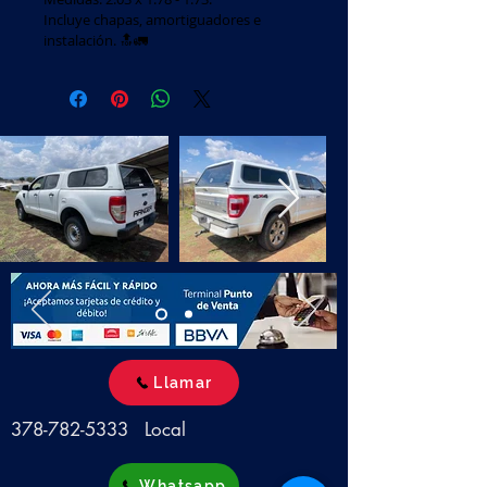
Incluye chapas, amortiguadores e 
instalación. 🔝🚛
Llamar
378-782-5333
Local
Whatsapp