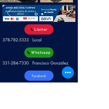
Llamar
378-782-5333
Local
Whatsapp
331-284-7330
Francisco González
Facebook
Campers Pancho
CORREO
camperspancho@hotmail.com